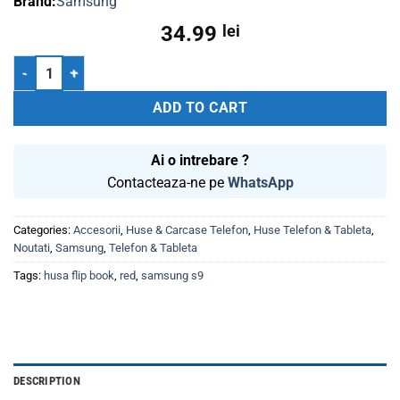
Samsung
34.99
lei
Husa Samsung S9+ g965 Flip Book Red quantity
ADD TO CART
Ai o intrebare ?
Contacteaza-ne pe
WhatsApp
Categories:
Accesorii
,
Huse & Carcase Telefon
,
Huse Telefon & Tableta
,
Noutati
,
Samsung
,
Telefon & Tableta
Tags:
husa flip book
,
red
,
samsung s9
DESCRIPTION