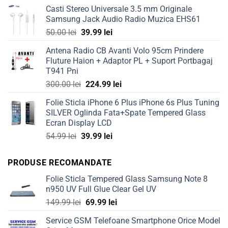
Casti Stereo Universale 3.5 mm Originale
Samsung Jack Audio Radio Muzica EHS61
Original
Current
50.00
lei
39.99
lei
price
price
Antena Radio CB Avanti Volo 95cm Prindere
was:
is:
Fluture Haion + Adaptor PL + Suport Portbagaj
50.00 lei.
39.99 lei.
T941 Pni
Original
Current
300.00
lei
224.99
lei
price
price
Folie Sticla iPhone 6 Plus iPhone 6s Plus Tuning
was:
is:
SILVER Oglinda Fata+Spate Tempered Glass
300.00 lei.
224.99 lei.
Ecran Display LCD
Original
Current
54.99
lei
39.99
lei
price
price
was:
is:
PRODUSE RECOMANDATE
54.99 lei.
39.99 lei.
Folie Sticla Tempered Glass Samsung Note 8
n950 UV Full Glue Clear Gel UV
Original
Current
149.99
lei
69.99
lei
price
price
Service GSM Telefoane Smartphone Orice Model
was:
is: