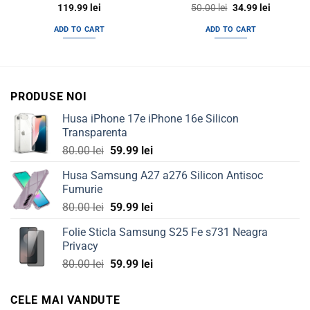
Original
Current
119.99
lei
50.00
lei
34.99
lei
price
price
was:
is:
ADD TO CART
ADD TO CART
50.00 lei.
34.99 lei.
PRODUSE NOI
Husa iPhone 17e iPhone 16e Silicon
Transparenta
Original
Current
80.00
lei
59.99
lei
price
price
Husa Samsung A27 a276 Silicon Antisoc
was:
is:
Fumurie
80.00 lei.
59.99 lei.
Original
Current
80.00
lei
59.99
lei
price
price
Folie Sticla Samsung S25 Fe s731 Neagra
was:
is:
Privacy
80.00 lei.
59.99 lei.
Original
Current
80.00
lei
59.99
lei
price
price
was:
is:
CELE MAI VANDUTE
80.00 lei.
59.99 lei.