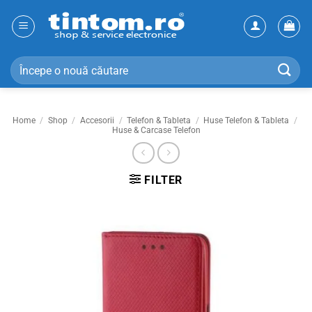
Skip
to
content
Search
for:
Home
/
Shop
/
Accesorii
/
Telefon & Tableta
/
Huse Telefon & Tableta
/
Huse & Carcase Telefon
FILTER