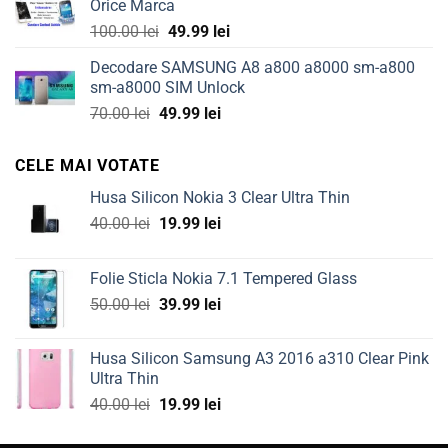
Orice Marca
149.99 lei.
69.99 lei.
Original
Current
100.00
lei
49.99
lei
price
price
Decodare SAMSUNG A8 a800 a8000 sm-a800
was:
is:
sm-a8000 SIM Unlock
100.00 lei.
49.99 lei.
Original
Current
70.00
lei
49.99
lei
price
price
was:
is:
CELE MAI VOTATE
70.00 lei.
49.99 lei.
Husa Silicon Nokia 3 Clear Ultra Thin
Original
Current
40.00
lei
19.99
lei
price
price
was:
is:
Folie Sticla Nokia 7.1 Tempered Glass
40.00 lei.
19.99 lei.
Original
Current
50.00
lei
39.99
lei
price
price
was:
is:
Husa Silicon Samsung A3 2016 a310 Clear Pink
50.00 lei.
39.99 lei.
Ultra Thin
Original
Current
40.00
lei
19.99
lei
price
price
was:
is: