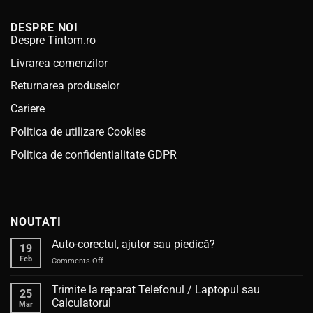
40.00 lei.
19.99 lei.
DESPRE NOI
Despre Tintom.ro
Livrarea comenzilor
Returnarea produselor
Cariere
Politica de utilizare Cookies
Politica de confidentialitate GDPR
NOUTATI
Auto-corectul, ajutor sau piedică?
19
Feb
on
Comments Off
Auto-
corectul,
Trimite la reparat Telefonul / Laptopul sau
25
ajutor
Calculatorul
Mar
sau