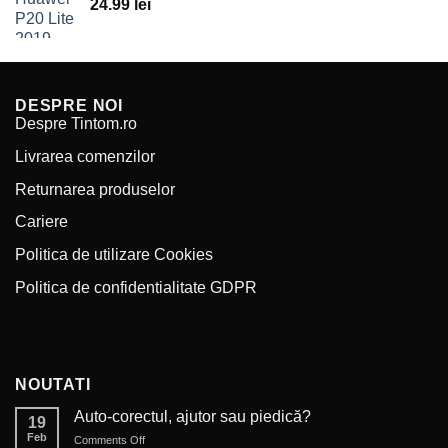
24.99
lei
DESPRE NOI
Despre Tintom.ro
Livrarea comenzilor
Returnarea produselor
Cariere
Politica de utilizare Cookies
Politica de confidentialitate GDPR
NOUTATI
Auto-corectul, ajutor sau piedică?
19
Feb
on
Comments Off