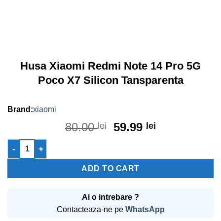
Husa Xiaomi Redmi Note 14 Pro 5G
Poco X7 Silicon Tansparenta
xiaomi
Original
Current
80.00
59.99
lei
lei
price
price
Husa Xiaomi Redmi Note 14 Pro 5G Poco X7 Silicon Tansparenta
was:
is:
80.00 lei.
59.99 lei.
ADD TO CART
Ai o intrebare ?
Contacteaza-ne pe
WhatsApp