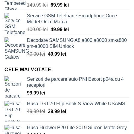
Original
Current
149.99
lei
69.99
lei
price
price
Service GSM Telefoane Smartphone Orice
was:
is:
Model Orice Marca
149.99 lei.
69.99 lei.
Original
Current
100.00
lei
49.99
lei
price
price
Decodare SAMSUNG A8 a800 a8000 sm-a800
was:
is:
sm-a8000 SIM Unlock
100.00 lei.
49.99 lei.
Original
Current
70.00
lei
49.99
lei
price
price
was:
is:
CELE MAI VOTATE
70.00 lei.
49.99 lei.
Senzori de parcare auto PNI Escort p04a cu 4
receptori
99.99
lei
Husa LG L70 Flip Book S-View White USAMS
Original
Current
49.99
lei
29.99
lei
price
price
was:
is:
Husa Huawei P20 Lite 2019 Silicon Matte Grey
49.99 lei.
29.99 lei.