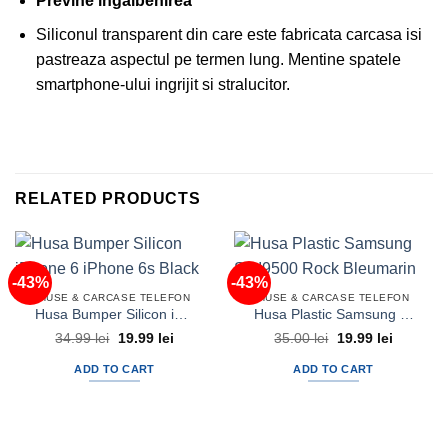
Previne ingalbenirea
Siliconul transparent din care este fabricata carcasa isi
pastreaza aspectul pe termen lung. Mentine spatele
smartphone-ului ingrijit si stralucitor.
RELATED PRODUCTS
-43%
-43%
HUSE & CARCASE TELEFON
HUSE & CARCASE TELEFON
Husa Bumper Silicon iPhone 6 iPhone 6s Black
Husa Plastic Samsung S4 I9500 Rock Bleumarin
Original
Current
Original
Current
34.99
lei
19.99
lei
35.00
lei
19.99
lei
price
price
price
price
was:
is:
was:
is:
ADD TO CART
ADD TO CART
34.99 lei.
19.99 lei.
35.00 lei.
19.99 lei