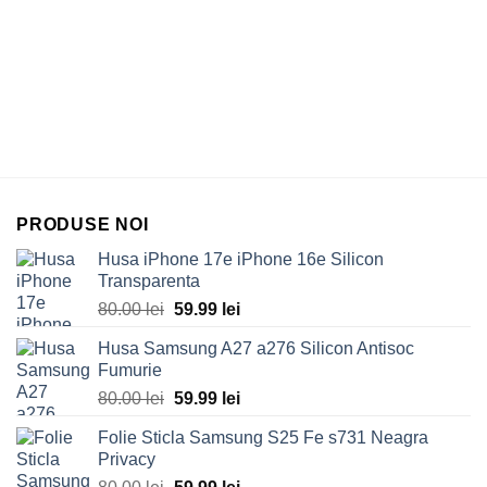
PRODUSE NOI
Husa iPhone 17e iPhone 16e Silicon
Transparenta
Original
Current
80.00
lei
59.99
lei
price
price
Husa Samsung A27 a276 Silicon Antisoc
was:
is:
Fumurie
80.00 lei.
59.99 lei.
Original
Current
80.00
lei
59.99
lei
price
price
Folie Sticla Samsung S25 Fe s731 Neagra
was:
is:
Privacy
80.00 lei.
59.99 lei.
Original
Current