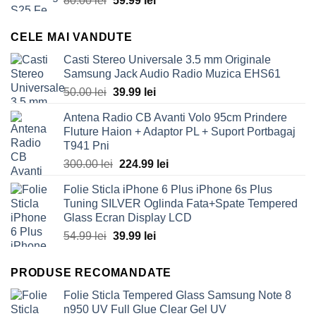
80.00
lei
59.99
lei
price
price
was:
is:
CELE MAI VANDUTE
80.00 lei.
59.99 lei.
Casti Stereo Universale 3.5 mm Originale
Samsung Jack Audio Radio Muzica EHS61
Original
Current
50.00
lei
39.99
lei
price
price
Antena Radio CB Avanti Volo 95cm Prindere
was:
is:
Fluture Haion + Adaptor PL + Suport Portbagaj
50.00 lei.
39.99 lei.
T941 Pni
Original
Current
300.00
lei
224.99
lei
price
price
Folie Sticla iPhone 6 Plus iPhone 6s Plus
was:
is:
Tuning SILVER Oglinda Fata+Spate Tempered
300.00 lei.
224.99 lei.
Glass Ecran Display LCD
Original
Current
54.99
lei
39.99
lei
price
price
was:
is:
PRODUSE RECOMANDATE
54.99 lei.
39.99 lei.
Folie Sticla Tempered Glass Samsung Note 8
n950 UV Full Glue Clear Gel UV