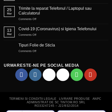
Auto-
corectul,
Trimite la reparat Telefonul / Laptopul sau
25
ajutor
Calculatorul
Mar
sau
on
Comments Off
piedică?
Trimite
la
Covid-19 (Coronavirus) si Igiena Telefonului
13
reparat
Mar
on
Comments Off
Telefonul
Covid-
/
19
Laptopul
Tipuri Folie de Sticla
(Coronavirus)
sau
on
Comments Off
si
Calculatorul
Tipuri
Igiena
Folie
Telefonului
de
URMARESTE-NE PE SOCIAL MEDIA
Sticla
TERMENI SI CONDITII LEGALE
LIVRARE PRODUSE
ANPC
ADMINISTRAT DE SC TINTOM.RO SRL
RO33247245 – J22/932/2014