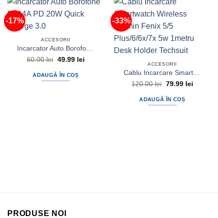
-17%
-33%
ACCESORII
Incarcator Auto Borofone BZ14A PD 20W Quick Charge 3.0
Prețul
Prețul
60.00
lei
49.99
lei
ACCESORII
inițial
curent
a
este:
Cablu Incarcare Smartwatch Wireless Garmin Fenix 5/5 Plus/6/6x/7x 5w 1metru Desk Holder Techsuit
ADAUGĂ ÎN COȘ
fost:
49.99 lei.
Prețul
Prețul
120.00
lei
79.99
lei
60.00 lei.
inițial
curent
a
este:
ADAUGĂ ÎN COȘ
fost:
79.99 lei
120.00 lei.
PRODUSE NOI