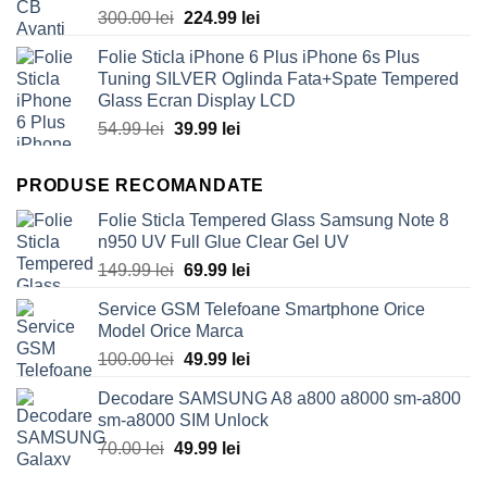
Prețul
Prețul
300.00
lei
224.99
lei
inițial
curent
Folie Sticla iPhone 6 Plus iPhone 6s Plus
a
este:
Tuning SILVER Oglinda Fata+Spate Tempered
fost:
224.99 lei.
Glass Ecran Display LCD
300.00 lei.
Prețul
Prețul
54.99
lei
39.99
lei
inițial
curent
a
este:
PRODUSE RECOMANDATE
fost:
39.99 lei.
54.99 lei.
Folie Sticla Tempered Glass Samsung Note 8
n950 UV Full Glue Clear Gel UV
Prețul
Prețul
149.99
lei
69.99
lei
inițial
curent
Service GSM Telefoane Smartphone Orice
a
este:
Model Orice Marca
fost:
69.99 lei.
Prețul
Prețul
100.00
lei
49.99
lei
149.99 lei.
inițial
curent
Decodare SAMSUNG A8 a800 a8000 sm-a800
a
este:
sm-a8000 SIM Unlock
fost:
49.99 lei.
Prețul
Prețul
70.00
lei
49.99
lei
100.00 lei.
inițial
curent