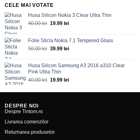
a
este:
CELE MAI VOTATE
fost:
49.99 lei.
70.00 lei.
Husa Silicon Nokia 3 Clear Ultra Thin
Prețul
Prețul
40.00
lei
19.99
lei
inițial
curent
a
este:
Folie Sticla Nokia 7.1 Tempered Glass
fost:
19.99 lei.
Prețul
Prețul
50.00
lei
39.99
lei
40.00 lei.
inițial
curent
a
este:
Husa Silicon Samsung A3 2016 a310 Clear
fost:
39.99 lei.
Pink Ultra Thin
50.00 lei.
Prețul
Prețul
40.00
lei
19.99
lei
inițial
curent
a
este:
fost:
19.99 lei.
DESPRE NOI
40.00 lei.
Despre Tintom.ro
Livrarea comenzilor
Returnarea produselor