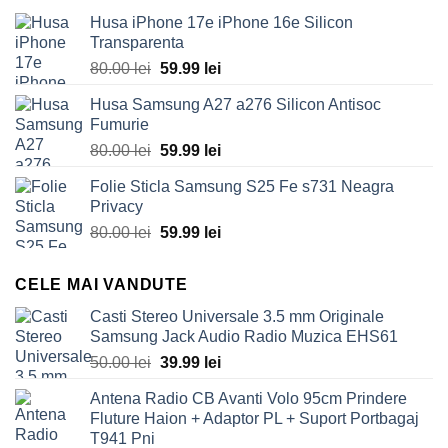
Husa iPhone 17e iPhone 16e Silicon
Transparenta
Prețul
Prețul
80.00
lei
59.99
lei
inițial
curent
Husa Samsung A27 a276 Silicon Antisoc
a
este:
Fumurie
fost:
59.99 lei.
Prețul
Prețul
80.00
lei
59.99
lei
80.00 lei.
inițial
curent
Folie Sticla Samsung S25 Fe s731 Neagra
a
este:
Privacy
fost:
59.99 lei.
Prețul
Prețul
80.00
lei
59.99
lei
80.00 lei.
inițial
curent
a
este:
CELE MAI VANDUTE
fost:
59.99 lei.
80.00 lei.
Casti Stereo Universale 3.5 mm Originale
Samsung Jack Audio Radio Muzica EHS61
Prețul
Prețul
50.00
lei
39.99
lei
inițial
curent
Antena Radio CB Avanti Volo 95cm Prindere
a
este:
Fluture Haion + Adaptor PL + Suport Portbagaj
fost:
39.99 lei.
T941 Pni
50.00 lei.