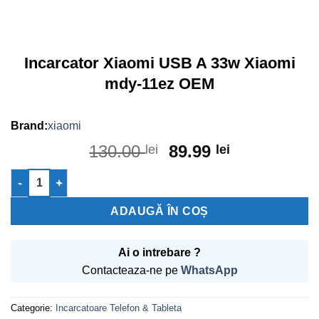
Incarcator Xiaomi USB A 33w Xiaomi
mdy-11ez OEM
xiaomi
Prețul
Prețul
130.00
89.99
lei
lei
inițial
curent
Cantitate Incarcator Xiaomi USB A 33w Xiaomi mdy-11ez OEM
a
este:
fost:
89.99 lei.
ADAUGĂ ÎN COȘ
130.00 lei.
Ai o intrebare ?
Contacteaza-ne pe
WhatsApp
Categorie:
Incarcatoare Telefon & Tableta