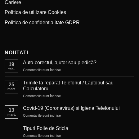
Cariere
Politica de utilizare Cookies
Politica de confidentialitate GDPR
NOUTATI
Auto-corectul, ajutor sau piedică?
19
feb.
pentru
Comentariile sunt închise
Auto-
corectul,
Trimite la reparat Telefonul / Laptopul sau
25
ajutor
Calculatorul
mart.
sau
pentru
Comentariile sunt închise
piedică?
Trimite
la
Covid-19 (Coronavirus) si Igiena Telefonului
13
reparat
mart.
pentru
Comentariile sunt închise
Telefonul
Covid-
/
19
Laptopul
Tipuri Folie de Sticla
(Coronavirus)
sau
pentru
Comentariile sunt închise
si
Calculatorul