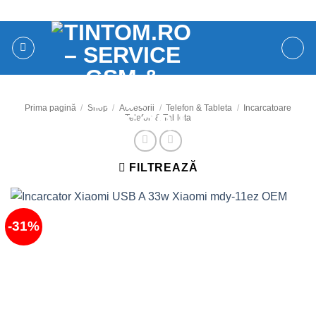
Skip
contact@tintom.ro
to
content
Prima pagină
/
Shop
/
Accesorii
/
Telefon & Tableta
/
Incarcatoare
Telefon & Tableta
FILTREAZĂ
-31%