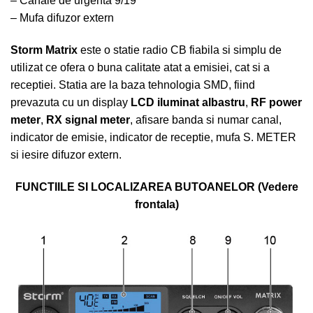
– Canale de urgenta 9/19
– Mufa difuzor extern
Storm Matrix
este o statie radio CB fiabila si simplu de
utilizat ce ofera o buna calitate atat a emisiei, cat si a
receptiei. Statia are la baza tehnologia SMD, fiind
prevazuta cu un display
LCD iluminat albastru
,
RF power
meter
,
RX signal meter
, afisare banda si numar canal,
indicator de emisie, indicator de receptie, mufa S. METER
si iesire difuzor extern.
FUNCTIILE SI LOCALIZAREA BUTOANELOR (Vedere
frontala)