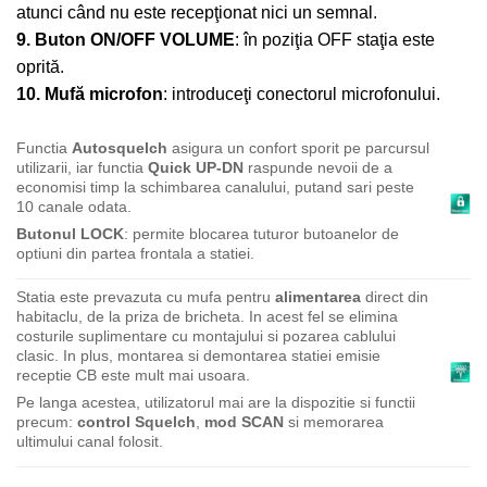
atunci când nu este recepţionat nici un semnal.
9. Buton ON/OFF VOLUME
: în poziţia OFF staţia este
oprită.
10. Mufă microfon
: introduceţi conectorul microfonului.
Functia
Autosquelch
asigura un confort sporit pe parcursul
utilizarii, iar functia
Quick UP-DN
raspunde nevoii de a
economisi timp la schimbarea canalului, putand sari peste
10 canale odata.
Butonul LOCK
: permite blocarea tuturor butoanelor de
optiuni din partea frontala a statiei.
Statia este prevazuta cu mufa pentru
alimentarea
direct din
habitaclu, de la priza de bricheta. In acest fel se elimina
costurile suplimentare cu montajului si pozarea cablului
clasic. In plus, montarea si demontarea statiei emisie
receptie CB este mult mai usoara.
Pe langa acestea, utilizatorul mai are la dispozitie si functii
precum:
control Squelch
,
mod SCAN
si memorarea
ultimului canal folosit.