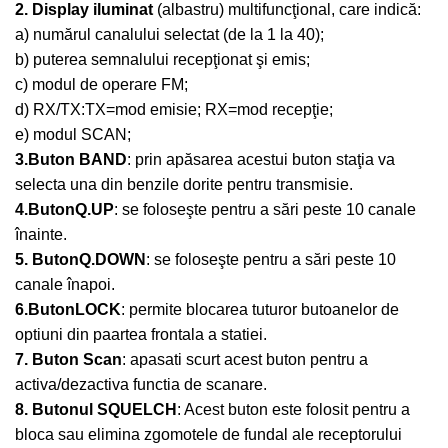
2. Display iluminat
(albastru) multifuncţional, care indică:
a) numărul canalului selectat (de la 1 la 40);
b) puterea semnalului recepţionat şi emis;
c) modul de operare FM;
d) RX/TX:TX=mod emisie; RX=mod recepţie;
e) modul SCAN;
3.
Buton BAND
: prin apăsarea acestui buton staţia va
selecta una din benzile dorite pentru transmisie.
4.
ButonQ.UP
: se foloseşte pentru a sări peste 10 canale
înainte.
5. ButonQ.DOWN
: se foloseşte pentru a sări peste 10
canale înapoi.
6.
ButonLOCK
: permite blocarea tuturor butoanelor de
optiuni din paartea frontala a statiei.
7. Buton Scan
: apasati scurt acest buton pentru a
activa/dezactiva functia de scanare.
8. Butonul SQUELCH
: Acest buton este folosit pentru a
bloca sau elimina zgomotele de fundal ale receptorului