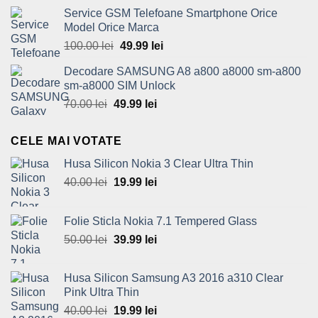
price
price
Service GSM Telefoane Smartphone Orice
was:
is:
Model Orice Marca
149.99 lei.
69.99 lei.
100.00
lei
Original
49.99
lei
Current
price
price
Decodare SAMSUNG A8 a800 a8000 sm-a800
was:
is:
sm-a8000 SIM Unlock
100.00 lei.
49.99 lei.
70.00
lei
Original
49.99
lei
Current
price
price
was:
is:
CELE MAI VOTATE
70.00 lei.
49.99 lei.
Husa Silicon Nokia 3 Clear Ultra Thin
40.00
lei
Original
19.99
lei
Current
price
price
was:
is:
Folie Sticla Nokia 7.1 Tempered Glass
40.00 lei.
19.99 lei.
50.00
lei
Original
39.99
lei
Current
price
price
was:
is:
Husa Silicon Samsung A3 2016 a310 Clear
50.00 lei.
39.99 lei.
Pink Ultra Thin
40.00
lei
Original
19.99
lei
Current