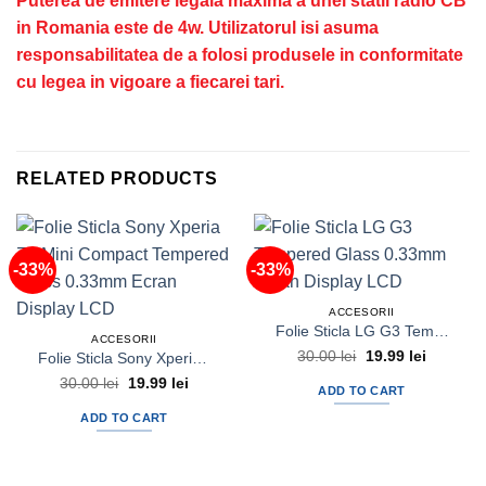
​​​​​​​Puterea de emitere legala maxima a unei statii radio CB
in Romania este de 4w. Utilizatorul isi asuma
responsabilitatea de a folosi produsele in conformitate
cu legea in vigoare a fiecarei tari.
RELATED PRODUCTS
-33%
-33%
ACCESORII
Folie Sticla LG G3 Tempered Glass Ecran Display LCD
ACCESORII
30.00
lei
Original
19.99
lei
Current
Folie Sticla Sony Xperia Z3 Mini Compact Tempered Glass Ecran Display LCD
price
price
30.00
lei
Original
19.99
lei
Current
was:
is:
ADD TO CART
price
price
30.00 lei.
19.99 lei
was:
is:
ADD TO CART
30.00 lei.
19.99 lei.