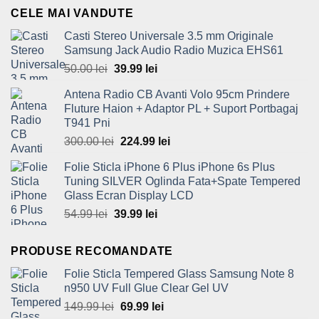
was:
is:
CELE MAI VANDUTE
80.00 lei.
59.99 lei.
Casti Stereo Universale 3.5 mm Originale
Samsung Jack Audio Radio Muzica EHS61
50.00
lei
Original
39.99
lei
Current
price
price
Antena Radio CB Avanti Volo 95cm Prindere
was:
is:
Fluture Haion + Adaptor PL + Suport Portbagaj
50.00 lei.
39.99 lei.
T941 Pni
300.00
lei
Original
224.99
lei
Current
price
price
Folie Sticla iPhone 6 Plus iPhone 6s Plus
was:
is:
Tuning SILVER Oglinda Fata+Spate Tempered
300.00 lei.
224.99 lei.
Glass Ecran Display LCD
54.99
lei
Original
39.99
lei
Current
price
price
was:
is:
PRODUSE RECOMANDATE
54.99 lei.
39.99 lei.
Folie Sticla Tempered Glass Samsung Note 8
n950 UV Full Glue Clear Gel UV
149.99
lei
Original
69.99
lei
Current