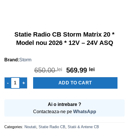
Statie Radio CB Storm Matrix 20 *
Model nou 2026 * 12V – 24V ASQ
Storm
650.00
Original
569.99
Current
lei
lei
price
price
Statie Radio CB Storm Matrix 20 * Model nou 2026 * 12V - 24V A
was:
is:
ADD TO CART
650.00 lei.
569.99 lei.
Ai o intrebare ?
Contacteaza-ne pe
WhatsApp
Categories:
Noutati
,
Statie Radio CB
,
Statii & Antene CB