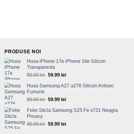
PRODUSE NOI
Husa iPhone 17e iPhone 16e Silicon
Transparenta
80.00
lei
Original
59.99
lei
Current
price
price
Husa Samsung A27 a276 Silicon Antisoc
was:
is:
Fumurie
80.00 lei.
59.99 lei.
80.00
lei
Original
59.99
lei
Current
price
price
Folie Sticla Samsung S25 Fe s731 Neagra
was:
is:
Privacy
80.00 lei.
59.99 lei.
80.00
lei
Original
59.99
lei
Current
price
price