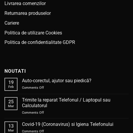
Livrarea comenzilor
Returnarea produselor
Cariere
Politica de utilizare Cookies
Politica de confidentialitate GDPR
NOUTATI
Auto-corectul, ajutor sau piedică?
19
Feb
on
Comments Off
Auto-
corectul,
Trimite la reparat Telefonul / Laptopul sau
25
ajutor
Calculatorul
Mar
sau
on
Comments Off
piedică?
Trimite
la
Covid-19 (Coronavirus) si Igiena Telefonului
13
reparat
Mar
on
Comments Off
Telefonul