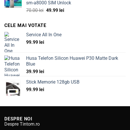
sm-a8000 SIM Unlock
100.00 lei.
49.99 lei.
Original
Current
70.00
lei
49.99
lei
price
price
was:
is:
CELE MAI VOTATE
70.00 lei.
49.99 lei.
Service All In One
99.99
lei
Husa Telefon Silicon Huawei P30 Matte Dark
Blue
39.99
lei
Stick Memorie 128gb USB
99.99
lei
DESPRE NOI
Despre Tintom.ro