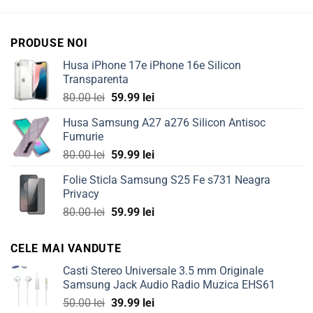
PRODUSE NOI
Husa iPhone 17e iPhone 16e Silicon
Transparenta
Original
Current
80.00
lei
59.99
lei
price
price
Husa Samsung A27 a276 Silicon Antisoc
was:
is:
Fumurie
80.00 lei.
59.99 lei.
Original
Current
80.00
lei
59.99
lei
price
price
Folie Sticla Samsung S25 Fe s731 Neagra
was:
is:
Privacy
80.00 lei.
59.99 lei.
Original
Current
80.00
lei
59.99
lei
price
price
was:
is:
CELE MAI VANDUTE
80.00 lei.
59.99 lei.
Casti Stereo Universale 3.5 mm Originale
Samsung Jack Audio Radio Muzica EHS61
Original
Current
50.00
lei
39.99
lei