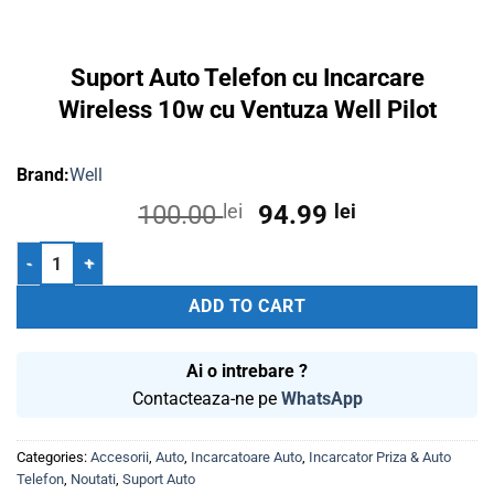
Suport Auto Telefon cu Incarcare
Wireless 10w cu Ventuza Well Pilot
Well
Original
Current
100.00
lei
94.99
lei
price
price
Suport Auto Telefon cu Incarcare Wireless 10w cu Ventuza Well Pilot
was:
is:
100.00 lei.
94.99 lei.
ADD TO CART
Ai o intrebare ?
Contacteaza-ne pe
WhatsApp
Categories:
Accesorii
,
Auto
,
Incarcatoare Auto
,
Incarcator Priza & Auto
Telefon
,
Noutati
,
Suport Auto