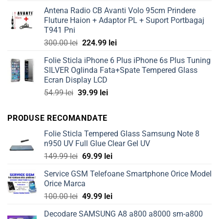
price
price
Antena Radio CB Avanti Volo 95cm Prindere
was:
is:
Fluture Haion + Adaptor PL + Suport Portbagaj
50.00 lei.
39.99 lei.
T941 Pni
Original
Current
300.00
lei
224.99
lei
price
price
Folie Sticla iPhone 6 Plus iPhone 6s Plus Tuning
was:
is:
SILVER Oglinda Fata+Spate Tempered Glass
300.00 lei.
224.99 lei.
Ecran Display LCD
Original
Current
54.99
lei
39.99
lei
price
price
was:
is:
PRODUSE RECOMANDATE
54.99 lei.
39.99 lei.
Folie Sticla Tempered Glass Samsung Note 8
n950 UV Full Glue Clear Gel UV
Original
Current
149.99
lei
69.99
lei
price
price
Service GSM Telefoane Smartphone Orice Model
was:
is:
Orice Marca
149.99 lei.
69.99 lei.
Original
Current
100.00
lei
49.99
lei
price
price
Decodare SAMSUNG A8 a800 a8000 sm-a800
was:
is: