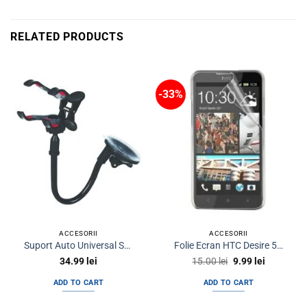
RELATED PRODUCTS
-33%
ACCESORII
ACCESORII
Suport Auto Universal Setty Froggy Long
Folie Ecran HTC Desire 500 Protectie Display
Original
Current
34.99
lei
15.00
lei
9.99
lei
price
price
was:
is:
ADD TO CART
ADD TO CART
15.00 lei.
9.99 lei.