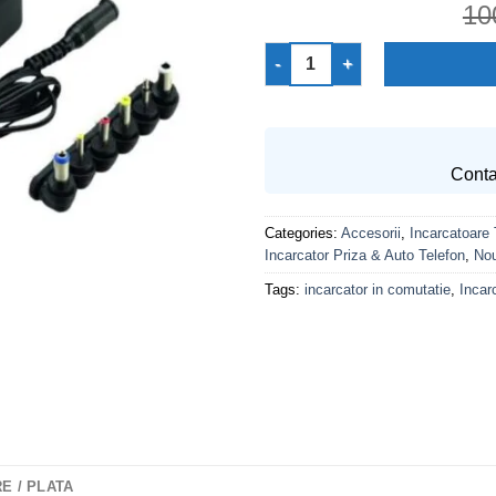
10
Incarcator Priza Universal in 
Conta
Categories:
Accesorii
,
Incarcatoare 
Incarcator Priza & Auto Telefon
,
Nou
Tags:
incarcator in comutatie
,
Incar
E / PLATA