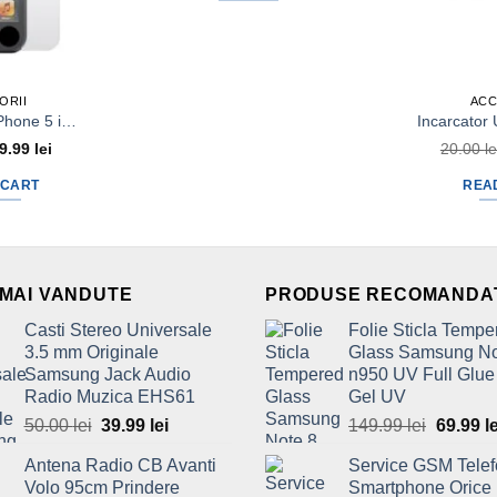
ORII
ACC
Folie Plastic iPhone 5 iPhone 5c iPhone 5s iPhone SE Protectie – Tipla Display
Original
9.99
lei
Current
20.00
le
price
price
was:
is:
 CART
REA
15.00 lei.
9.99 lei.
 MAI VANDUTE
PRODUSE RECOMANDA
Casti Stereo Universale
Folie Sticla Tempe
3.5 mm Originale
Glass Samsung No
Samsung Jack Audio
n950 UV Full Glue
Radio Muzica EHS61
Gel UV
50.00
lei
Original
39.99
lei
Current
149.99
lei
Origina
69.99
l
price
price
price
Antena Radio CB Avanti
Service GSM Tele
was:
is:
was:
Volo 95cm Prindere
Smartphone Orice
50.00 lei.
39.99 lei.
149.99 l