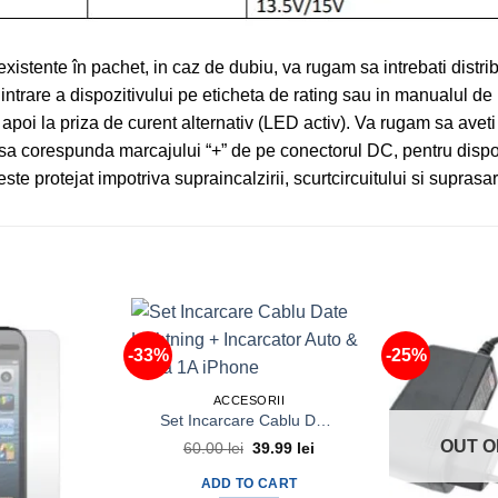
 existente în pachet, in caz de dubiu, va rugam sa intrebati distri
 intrare a dispozitivului pe eticheta de rating sau in manualul de 
apoi la priza de curent alternativ (LED activ). Va rugam sa aveti 
e sa corespunda marcajului “+” de pe conectorul DC, pentru dispoz
te protejat impotriva supraincalzirii, scurtcircuitului si suprasarc
-33%
-25%
ACCESORII
Set Incarcare Cablu Date Lightning + Incarcator Auto & Priza 1A iPhone
OUT O
60.00
lei
Original
39.99
lei
Current
price
price
was:
is:
ADD TO CART
60.00 lei.
39.99 lei.