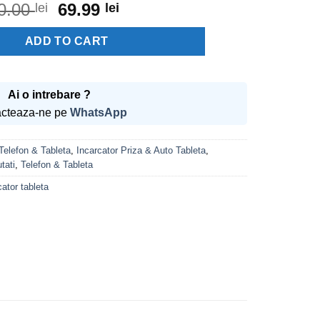
0.00
Original
69.99
Current
lei
lei
price
price
Comutatie 3V-15V 9 voltaje 2.25A 6 Mufe Well 2250mA quantity
was:
is:
ADD TO CART
100.00 lei.
69.99 lei.
Ai o intrebare ?
cteaza-ne pe
WhatsApp
Telefon & Tableta
,
Incarcator Priza & Auto Tableta
,
tati
,
Telefon & Tableta
cator tableta