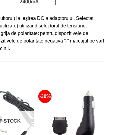
buitorul) la ieșirea DC a adaptorului. Selectati
utilizare) utilizand selectorul de tensiune.
grija de polaritate: pentru dispozitivele de
itivele de polaritate negativa “-” marcajul pe varf
inii.
-30%
-33%
F STOCK