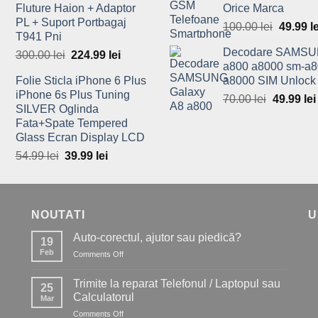
Fluture Haion + Adaptor
Orice Marca
PL + Suport Portbagaj
100.00
lei
Origina
49.99
l
T941 Pni
price
Decodare SAMSU
300.00
lei
Original
224.99
lei
Current
was:
a800 a8000 sm-a8
price
price
100.00 l
Folie Sticla iPhone 6 Plus
a8000 SIM Unlock
was:
is:
iPhone 6s Plus Tuning
70.00
lei
Original
49.99
lei
300.00 lei.
224.99 lei.
SILVER Oglinda
price
Fata+Spate Tempered
was:
Glass Ecran Display LCD
70.00 lei
54.99
lei
Original
39.99
lei
Current
price
price
was:
is:
54.99 lei.
39.99 lei.
NOUTATI
U
Auto-corectul, ajutor sau piedică?
19
Feb
Comments Off
on
Auto-
corectul,
Trimite la reparat Telefonul / Laptopul sau
25
ajutor
Calculatorul
Mar
sau
Comments Off
on
piedică?