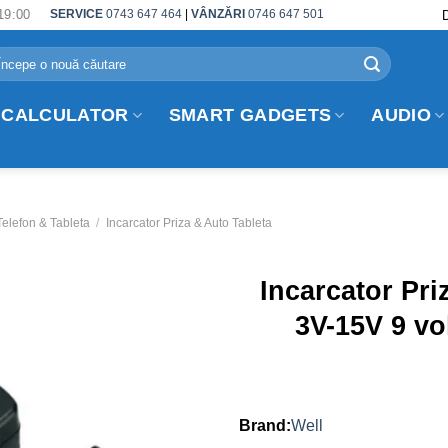
19:00
SERVICE
0743 647 464
|
VÂNZĂRI
0746 647 501
arch
r:
 CALCULATOR
SMART GADGETS
AUDIO
Telefon & Tableta
/
Incarcator Priza & Auto Tableta
Incarcator Pri
3V-15V 9 vo
Well