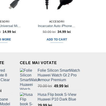
ESORII
ACCESORII
A
Incarcator Universal MicroUSB Priza
Incarcator Auto iPhone 3gs iPhone 4g iPhone 3g iPhone 2g iPhone 4s iPad
i
Original
14.99
lei
Current
50.00
lei
Original
34.99
lei
Current
30.0
price
price
price
price
was:
is:
was:
is:
D MORE
ADD TO CART
AD
20.00 lei.
14.99 lei.
50.00 lei.
34.99 lei.
TE
CELE MAI VOTATE
red
Folie Silicon SmartWatch
te 8
Huawei Watch Gt 2 Pro
 Clear
Armour Premium
70.00
lei
Original
49.99
lei
Current
l
ei
Current
price
price
Husa Flip book S-View
price
was:
is:
foane
Huawei P10 Dark Blue
is:
70.00 lei.
49.99 lei.
 Model
29.99
lei
ei.
69.99 lei.