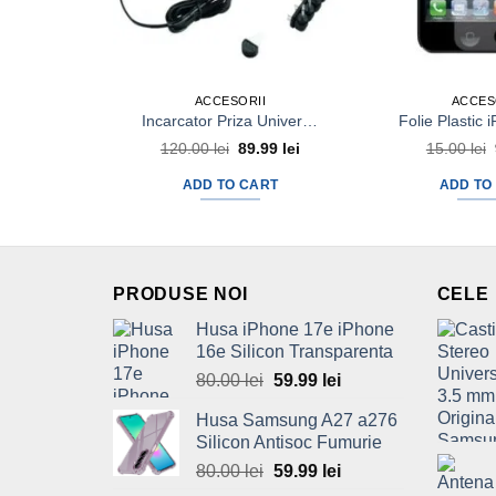
ACCESORII
ACCES
Incarcator Priza Universal in Comutatie 3V-15V 9 voltaje 3A 6 Mufe Well 3000mA
120.00
lei
Original
89.99
lei
Current
15.00
lei
price
price
was:
is:
ADD TO CART
ADD TO
120.00 lei.
89.99 lei.
PRODUSE NOI
CELE
Husa iPhone 17e iPhone
16e Silicon Transparenta
80.00
lei
Original
59.99
lei
Current
price
price
Husa Samsung A27 a276
was:
is:
Silicon Antisoc Fumurie
80.00 lei.
59.99 lei.
80.00
lei
Original
59.99
lei
Current
price
price