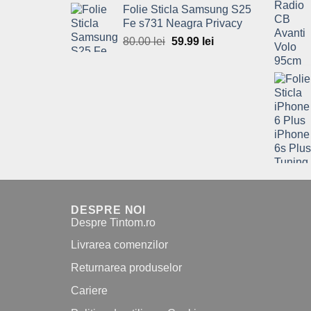
Folie Sticla Samsung S25
was:
is:
Fe s731 Neagra Privacy
80.00 lei.
59.99 lei.
80.00
lei
Original
59.99
lei
Current
price
price
was:
is:
80.00 lei.
59.99 lei.
DESPRE NOI
Despre Tintom.ro
Livrarea comenzilor
Returnarea produselor
Cariere