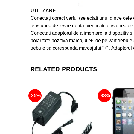
UTILIZARE:
Conectați corect varful (selectati unul dintre cele
tensiunea de iesire dorita (verificati tensiunea de
Conectati adaptorul de alimentare la dispozitiv si 
polaritate pozitiva marcajul “+” de pe varf trebui
trebuie sa corespunda marcajului “+” . Adaptorul es
RELATED PRODUCTS
-25%
-33%